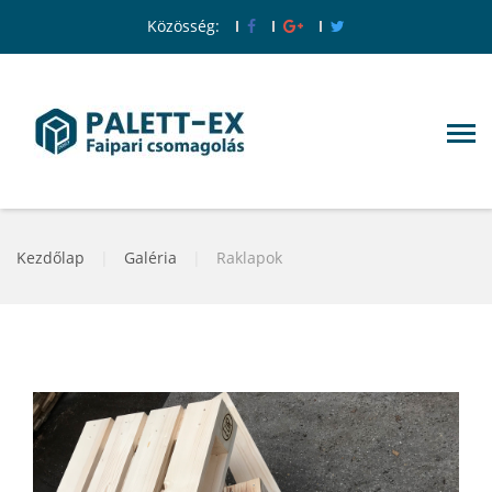
Közösség:
Kezdőlap
|
Galéria
|
Raklapok