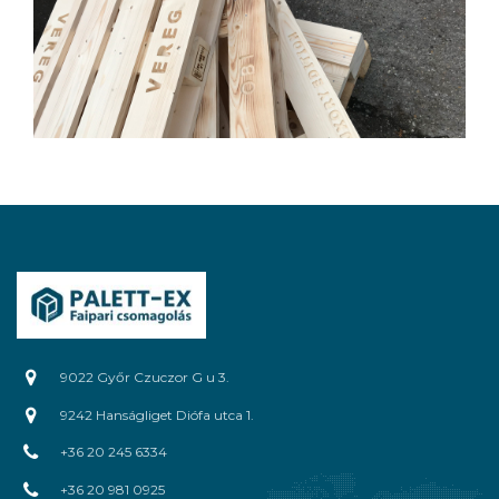
9022 Győr Czuczor G u 3.
9242 Hanságliget Diófa utca 1.
+36 20 245 6334
+36 20 981 0925