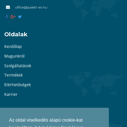
office@palett-ex.hu
Oldalak
Kezdőlap
Magunkról
Szolgáltatások
Termékek
Elérhetőségek
Karrier
Hasznos információk
Az oldal viselkedés alapú cookie-kat
Adatkezelés